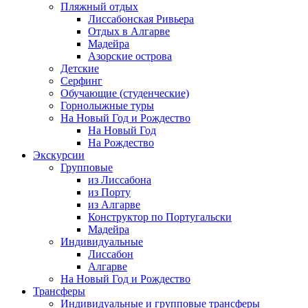
Пляжный отдых
Лиссабонская Ривьера
Отдых в Алгарве
Мадейра
Азорские острова
Детские
Серфинг
Обучающие (студенческие)
Горнолыжные туры
На Новый Год и Рождество
На Новый Год
На Рождество
Экскурсии
Групповые
из Лиссабона
из Порту
из Алгарве
Конструктор по Португальски
Мадейра
Индивидуальные
Лиссабон
Алгарве
На Новый Год и Рождество
Трансферы
Индивидуальные и групповые трансферы