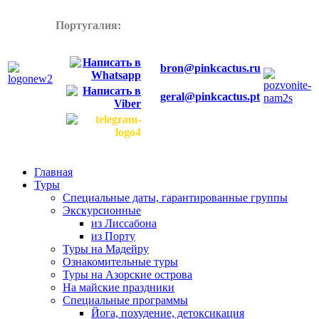
Португалия:
+358445772899
bron@pinkcactus.ru
geral@pinkcactus.pt
Главная
Туры
Специальные даты, гарантированные группы
Экскурсионные
из Лиссабона
из Порту
Туры на Мадейру
Ознакомительные туры
Туры на Азорские острова
На майские праздники
Специальные программы
Йога, похудение, детоксикация