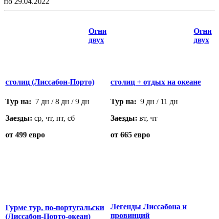
по
29.04.2022
Огни
Огни
двух
двух
столиц (Лиссабон-Порто)
столиц + отдых на океане
Тур на:
7 дн / 8 дн / 9 дн
Тур на:
9 дн / 11 дн
Заезды:
ср, чт, пт, сб
Заезды:
вт, чт
от 499 евро
от 665 евро
Легенды Лиссабона и
Гурме тур, по-португальски
провинций
(Лиссабон-Порто-океан)