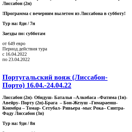
Лиссабон (2н)
!Программа с вечерним вылетом из Лиссабона в субботу!
Тур на: 8дн / 7н
Заезды по:
субботам
от 649 евро
Период действия тура
с
16.04.2022
по
23.04.2022
Португальский вояж (Лиссабон-
Порто) 16.04.-24.04.22
Лиссабон (2н)- Обидуш- Баталья –Алкобаса –Фатима (1н)-
Авейру- Порту (2н)-Брага – Бон-Жезуш –Гимараенш-
Коимбра – Томар- Сетубал- Ривьера -мыс Рока– Синтра-
Фаду Лиссабон (3н)
Тур на: 9дн / 8н