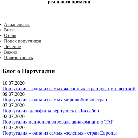
реального времени
Авиаперелет
Визы
Отели
Поиск попутчиков
Лечение
Важно!
Лечение на термальных курортах Португалии
Полезно знать
Нормы провоза ручной клади и багажа
Популярные пляжи Лиссабонской ривьеры
Райские пляжи Португалии в Алгарве
Блог о Португалии
Когда лучше отдыхать
Что привезти из Португалии?
10.07.2020
Праздники в Португалии
Португалия – одна из самых желанных стран для путешествий
О Португалии
09.07.2020
Неспешный отдых в Португалии
Португалия – одна из самых миролюбивых стран
Миниразговорник
07.07.2020
Все о футболе
Португалия: дельфины вернулись в Лиссабон
Рецепты португальской кухни
02.07.2020
Сомелье, все о винах Португалии
Португалия национализировала авиакомпанию TAP
57 Фактов о Марокко
01.07.2020
Как встречают Новый год
Португалия – одна из самых «зеленых» стран Европы
О Рождестве в Португалии