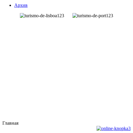
Чудеса света в Португалии
Архив
Португалия: Сау Мигел - остров чая
Cамая красивая Каравелла Португалии
Музыка Фаду
Главная