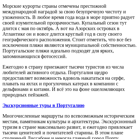
Морские курорты страны отмечены престижной
международной наградой за свою безупречную чистоту и
ухоженность. В любое время года вода в море приятно радует
своей изумительной прозрачностью. Купальный сезон тут
длится с мая по октябрь. А вот на Азорских островах в
Атлантике он и вовсе длится круглый год в силу своего
географического расположения. Стоит отметить, что все без
исключения пляжи являются муниципальной собственностью.
Португальские пляжи идеально подходят для ярких,
запоминающихся фотосессий.
Ежегодно в страну приезжают тысячи туристов из числа
любителей активного отдыха. Португалия щедро
предоставляет возможность вдоволь накататься на серфе,
плавать на яхтах и прогулочных катерах в компании с
дельфинами и китами. И всё это на фоне ошеломляющих
природных пейзажей.
Экскурсионные туры в Португалию
Многочисленные маршруты по всевозможным историческим
местам, памятникам культуры и архитектуры. Экскурсионный
туризм в стране максимально развит, и ежегодно привлекает
тысячи ценителей и почитателей старины. В этом плане
столичный Лиссабоне и некогда главный город Порту