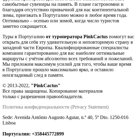
самобытные сувениры на память. В плане гастрономии и
благодаря отсутствию привычной для нас континентальной
зимы, приезжать в Португалию можно в любое время года.
Оптимально – осенью или зимой, когда число туристов
заметно сокращается.
Туры в Португалию
от туроператора PinkCactus
помогут вас
открыть для себя эту удивительную и неповторимую страну в
западной части Европы. Квалифицированные специалисты
компании гарантированно для вас наиболее оптимальные
маршруты с учётом абсолютно всех требований и пожеланий.
Мы приложим максимум усилий для того, чтобы ваше время
в Португалии прошло максимально ярко, и оставило
неизгладимый след в памяти.
© 2013-2022,
"PinkCactus"
Все права защищены. Копирование материалов
только с разрешения правообладателя.
Политика конфиденциальности (Privacy Statement)
Sede: Avenida António Augusto Aguiar, n.º 40, 5º Dto. 1250-016
Lisboa
Португалия:
+358445772899