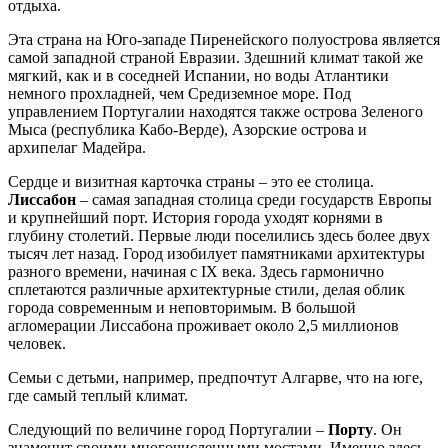
отдыха.
Эта страна на Юго-западе Пиренейского полуострова является
самой западной страной Евразии. Здешний климат такой же
мягкий, как и в соседней Испании, но воды Атлантики
немного прохладней, чем Средиземное море. Под
управлением Португалии находятся также острова Зеленого
Мыса (республика Кабо-Верде), Азорские острова и
архипелаг Мадейра.
Сердце и визитная карточка страны – это ее столица.
Лиссабон
– самая западная столица среди государств Европы
и крупнейший порт. История города уходят корнями в
глубину столетий. Первые люди поселились здесь более двух
тысяч лет назад. Город изобилует памятниками архитектуры
разного времени, начиная с IX века. Здесь гармонично
сплетаются различные архитектурные стили, делая облик
города современным и неповторимым. В большой
агломерации Лиссабона проживает около 2,5 миллионов
человек.
Семьи с детьми, например, предпочтут Алгарве, что на юге,
где самый теплый климат.
Следующий по величине город Португалии –
Порту
. Он
знаменит своими многочисленными мостами. Именно здесь