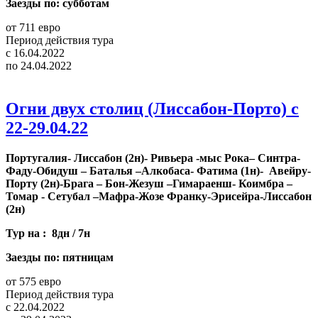
Заезды по:
субботам
от 711 евро
Период действия тура
с
16.04.2022
по
24.04.2022
Огни двух столиц (Лиссабон-Порто) с
22-29.04.22
Португалия- Лиссабон (2н)- Ривьера -мыс Рока– Синтра-
Фаду-Обидуш – Баталья –Алкобаса- Фатима (1н)- Авейру-
Порту (2н)-Брага – Бон-Жезуш –Гимараенш- Коимбра –
Томар - Сетубал –Мафра-Жозе Франку-Эрисейра-Лиссабон
(2н)
Тур на : 8дн / 7н
Заезды по:
пятницам
от 575 евро
Период действия тура
с
22.04.2022