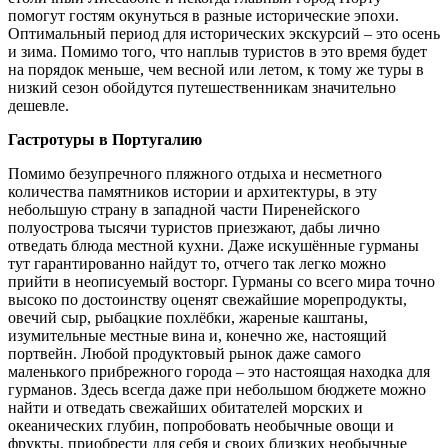
помогут гостям окунуться в разные исторические эпохи.
Оптимальный период для исторических экскурсий – это осень
и зима. Помимо того, что наплыв туристов в это время будет
на порядок меньше, чем весной или летом, к тому же туры в
низкий сезон обойдутся путешественникам значительно
дешевле.
Гастротуры в Португалию
Помимо безупречного пляжного отдыха и несметного
количества памятников истории и архитектуры, в эту
небольшую страну в западной части Пиренейского
полуострова тысячи туристов приезжают, дабы лично
отведать блюда местной кухни. Даже искушённые гурманы
тут гарантированно найдут то, отчего так легко можно
прийти в неописуемый восторг. Гурманы со всего мира точно
высоко по достоинству оценят свежайшие морепродукты,
овечий сыр, рыбацкие похлёбки, жареные каштаны,
изумительные местные вина и, конечно же, настоящий
портвейн. Любой продуктовый рынок даже самого
маленького прибрежного города – это настоящая находка для
гурманов. Здесь всегда даже при небольшом бюджете можно
найти и отведать свежайших обитателей морских и
океанических глубин, попробовать необычные овощи и
фрукты, приобрести для себя и своих близких необычные