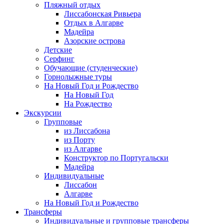
Пляжный отдых
Лиссабонская Ривьера
Отдых в Алгарве
Мадейра
Азорские острова
Детские
Серфинг
Обучающие (студенческие)
Горнолыжные туры
На Новый Год и Рождество
На Новый Год
На Рождество
Экскурсии
Групповые
из Лиссабона
из Порту
из Алгарве
Конструктор по Португальски
Мадейра
Индивидуальные
Лиссабон
Алгарве
На Новый Год и Рождество
Трансферы
Индивидуальные и групповые трансферы