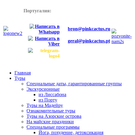
Португалия:
+358445772899
bron@pinkcactus.ru
geral@pinkcactus.pt
Главная
Туры
Специальные даты, гарантированные группы
Экскурсионные
из Лиссабона
из Порту
Туры на Мадейру
Ознакомительные туры
Туры на Азорские острова
На майские праздники
Специальные программы
Йога, похудение, детоксикация