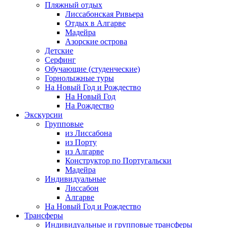
Пляжный отдых
Лиссабонская Ривьера
Отдых в Алгарве
Мадейра
Азорские острова
Детские
Серфинг
Обучающие (студенческие)
Горнолыжные туры
На Новый Год и Рождество
На Новый Год
На Рождество
Экскурсии
Групповые
из Лиссабона
из Порту
из Алгарве
Конструктор по Португальски
Мадейра
Индивидуальные
Лиссабон
Алгарве
На Новый Год и Рождество
Трансферы
Индивидуальные и групповые трансферы