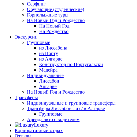
Серфинг
Обучающие (студенческие)
Горнолыжные туры
На Новый Год и Рождество
На Новый Год
На Рождество
Экскурсии
Групповые
из Лиссабона
из Порту
из Алгарве
Конструктор по Португальски
Мадейра
Индивидуальные
Лиссабон
Алгарве
На Новый Год и Рождество
Трансферы
Индивидуальные и групповые трансферы
Трансферы Лиссабон - из / в Алгарве
Групповые
Аренда авто с водителем
Luxury
Корпоративный отдых
Отзывы