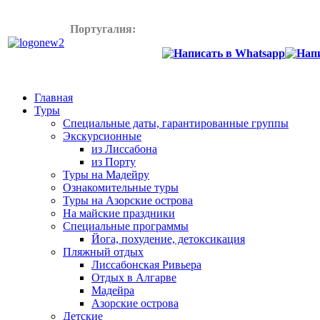
Португалия:
+358445772899
Главная
Туры
Специальные даты, гарантированные группы
Экскурсионные
из Лиссабона
из Порту
Туры на Мадейру
Ознакомительные туры
Туры на Азорские острова
На майские праздники
Специальные программы
Йога, похудение, детоксикация
Пляжный отдых
Лиссабонская Ривьера
Отдых в Алгарве
Мадейра
Азорские острова
Детские