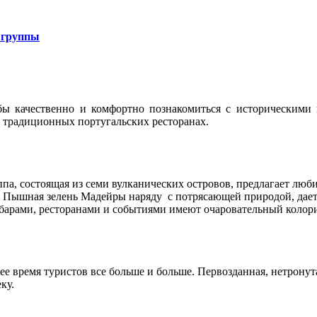
 группы
ы качественно и комфортно познакомиться с историческими 
в традиционных португальских ресторанах.
ппа, состоящая из семи вулканических островов, предлагает лю
 Пышная зелень Мадейры наряду с потрясающей природой, дает
арами, ресторанами и событиями имеют очаровательный колори
ее время туристов все больше и больше. Первозданная, нетрону
ку.