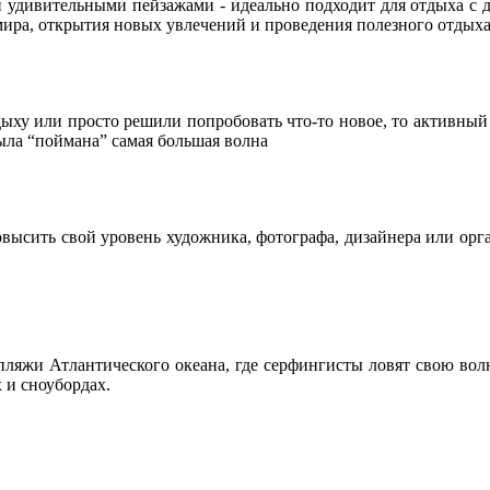
и удивительными пейзажами - идеально подходит для отдыха с 
мира, открытия новых увлечений и проведения полезного отдыха
ыху или просто решили попробовать что-то новое, то активный
ыла “поймана” самая большая волна
повысить свой уровень художника, фотографа, дизайнера или о
пляжи Атлантического океана, где серфингисты ловят свою волну
 и сноубордах.