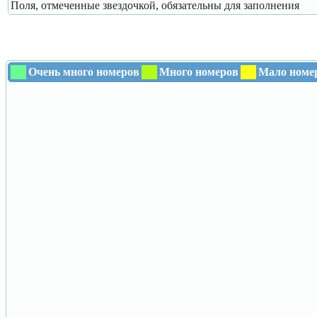
Поля, отмеченные звездочкой, обязательны для заполнения
Очень много номеров
Много номеров
Мало номе