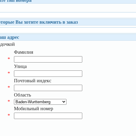
те тип номера
торые Вы хотите включить в заказ
аш адрес
здочкой
Фамилия
*
Улица
*
Почтовый индекс
*
Область
*
Мобильный номер
*