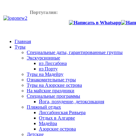
Португалия:
+358445772899
Главная
Туры
Специальные даты, гарантированные группы
Экскурсионные
из Лиссабона
из Порту
Туры на Мадейру
Ознакомительные туры
Туры на Азорские острова
На майские праздники
Специальные программы
Йога, похудение, детоксикация
Пляжный отдых
Лиссабонская Ривьера
Отдых в Алгарве
Мадейра
Азорские острова
Детские