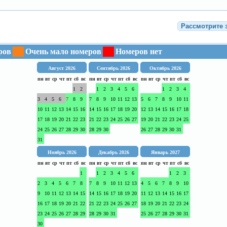
ров
Очень мало номеров
Номеров нет
Август 2026
Сентябрь 2026
Октябрь 2026
пн
вт
ср
чт
пт
сб
вс
пн
вт
ср
чт
пт
сб
вс
пн
вт
ср
чт
пт
сб
вс
1
2
1
2
3
4
5
6
1
2
3
4
3
4
5
6
7
8
9
7
8
9
10
11
12
13
5
6
7
8
9
10
11
10
11
12
13
14
15
16
14
15
16
17
18
19
20
12
13
14
15
16
17
18
17
18
19
20
21
22
23
21
22
23
24
25
26
27
19
20
21
22
23
24
25
24
25
26
27
28
29
30
28
29
30
26
27
28
29
30
31
31
Ноябрь 2026
Декабрь 2026
Январь 2027
пн
вт
ср
чт
пт
сб
вс
пн
вт
ср
чт
пт
сб
вс
пн
вт
ср
чт
пт
сб
вс
1
1
2
3
4
5
6
1
2
3
2
3
4
5
6
7
8
7
8
9
10
11
12
13
4
5
6
7
8
9
10
9
10
11
12
13
14
15
14
15
16
17
18
19
20
11
12
13
14
15
16
17
16
17
18
19
20
21
22
21
22
23
24
25
26
27
18
19
20
21
22
23
24
23
24
25
26
27
28
29
28
29
30
31
25
26
27
28
29
30
31
30