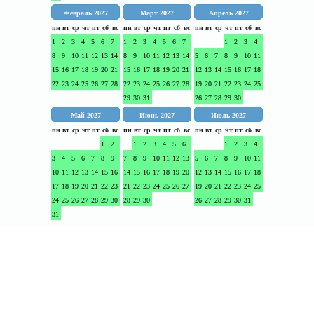
Февраль 2027
Март 2027
Апрель 2027
пн
вт
ср
чт
пт
сб
вс
пн
вт
ср
чт
пт
сб
вс
пн
вт
ср
чт
пт
сб
вс
1
2
3
4
5
6
7
1
2
3
4
5
6
7
1
2
3
4
8
9
10
11
12
13
14
8
9
10
11
12
13
14
5
6
7
8
9
10
11
15
16
17
18
19
20
21
15
16
17
18
19
20
21
12
13
14
15
16
17
18
22
23
24
25
26
27
28
22
23
24
25
26
27
28
19
20
21
22
23
24
25
29
30
31
26
27
28
29
30
Май 2027
Июнь 2027
Июль 2027
пн
вт
ср
чт
пт
сб
вс
пн
вт
ср
чт
пт
сб
вс
пн
вт
ср
чт
пт
сб
вс
1
2
1
2
3
4
5
6
1
2
3
4
3
4
5
6
7
8
9
7
8
9
10
11
12
13
5
6
7
8
9
10
11
10
11
12
13
14
15
16
14
15
16
17
18
19
20
12
13
14
15
16
17
18
17
18
19
20
21
22
23
21
22
23
24
25
26
27
19
20
21
22
23
24
25
24
25
26
27
28
29
30
28
29
30
26
27
28
29
30
31
31