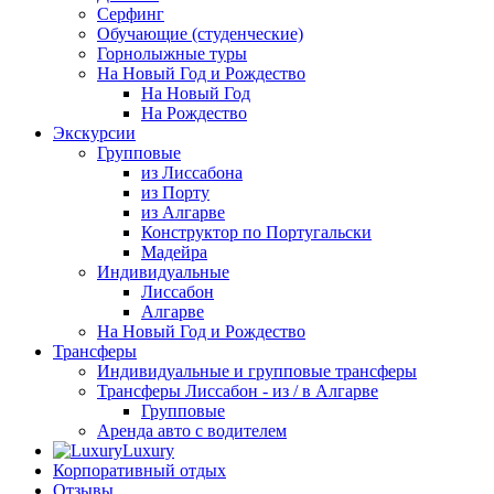
Серфинг
Обучающие (студенческие)
Горнолыжные туры
На Новый Год и Рождество
На Новый Год
На Рождество
Экскурсии
Групповые
из Лиссабона
из Порту
из Алгарве
Конструктор по Португальски
Мадейра
Индивидуальные
Лиссабон
Алгарве
На Новый Год и Рождество
Трансферы
Индивидуальные и групповые трансферы
Трансферы Лиссабон - из / в Алгарве
Групповые
Аренда авто с водителем
Luxury
Корпоративный отдых
Отзывы