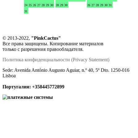
24
25
26
27
28
29
30
28
29
30
26
27
28
29
30
31
31
© 2013-2022,
"PinkCactus"
Все права защищены. Копирование материалов
только с разрешения правообладателя.
Политика конфиденциальности (Privacy Statement)
Sede: Avenida António Augusto Aguiar, n.º 40, 5º Dto. 1250-016
Lisboa
Португалия:
+358445772899