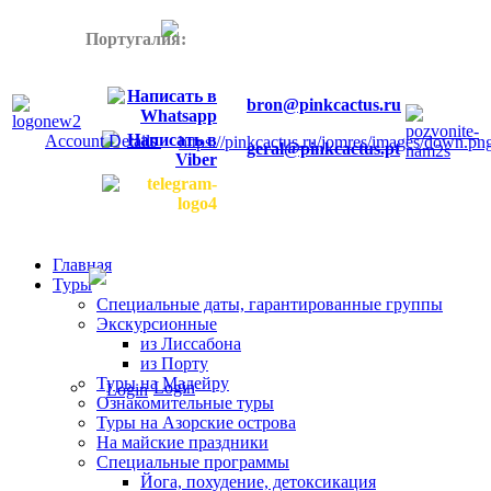
Португалия:
+358445772899
bron@pinkcactus.ru
Account Details
geral@pinkcactus.pt
Главная
Туры
Специальные даты, гарантированные группы
Экскурсионные
из Лиссабона
из Порту
Туры на Мадейру
Login
Ознакомительные туры
Туры на Азорские острова
На майские праздники
Специальные программы
Йога, похудение, детоксикация