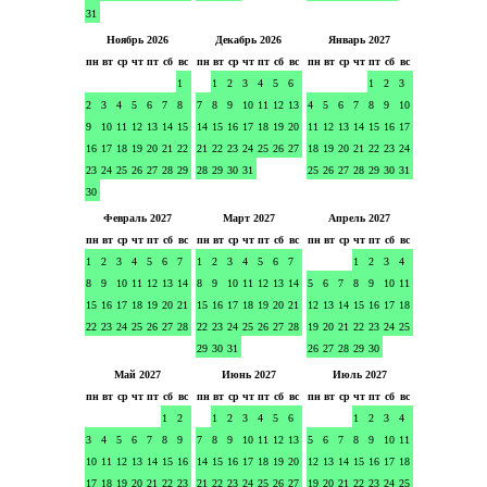
31
Ноябрь 2026
Декабрь 2026
Январь 2027
пн
вт
ср
чт
пт
сб
вс
пн
вт
ср
чт
пт
сб
вс
пн
вт
ср
чт
пт
сб
вс
1
1
2
3
4
5
6
1
2
3
2
3
4
5
6
7
8
7
8
9
10
11
12
13
4
5
6
7
8
9
10
9
10
11
12
13
14
15
14
15
16
17
18
19
20
11
12
13
14
15
16
17
16
17
18
19
20
21
22
21
22
23
24
25
26
27
18
19
20
21
22
23
24
23
24
25
26
27
28
29
28
29
30
31
25
26
27
28
29
30
31
30
Февраль 2027
Март 2027
Апрель 2027
пн
вт
ср
чт
пт
сб
вс
пн
вт
ср
чт
пт
сб
вс
пн
вт
ср
чт
пт
сб
вс
1
2
3
4
5
6
7
1
2
3
4
5
6
7
1
2
3
4
8
9
10
11
12
13
14
8
9
10
11
12
13
14
5
6
7
8
9
10
11
15
16
17
18
19
20
21
15
16
17
18
19
20
21
12
13
14
15
16
17
18
22
23
24
25
26
27
28
22
23
24
25
26
27
28
19
20
21
22
23
24
25
29
30
31
26
27
28
29
30
Май 2027
Июнь 2027
Июль 2027
пн
вт
ср
чт
пт
сб
вс
пн
вт
ср
чт
пт
сб
вс
пн
вт
ср
чт
пт
сб
вс
1
2
1
2
3
4
5
6
1
2
3
4
3
4
5
6
7
8
9
7
8
9
10
11
12
13
5
6
7
8
9
10
11
10
11
12
13
14
15
16
14
15
16
17
18
19
20
12
13
14
15
16
17
18
17
18
19
20
21
22
23
21
22
23
24
25
26
27
19
20
21
22
23
24
25