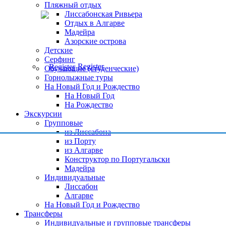
Пляжный отдых
Лиссабонская Ривьера
Отдых в Алгарве
Мадейра
Азорские острова
Детские
Серфинг
Register
Обучающие (студенческие)
Горнолыжные туры
На Новый Год и Рождество
На Новый Год
На Рождество
Экскурсии
Групповые
из Лиссабона
из Порту
из Алгарве
Конструктор по Португальски
Мадейра
Индивидуальные
Лиссабон
Алгарве
На Новый Год и Рождество
Трансферы
Индивидуальные и групповые трансферы