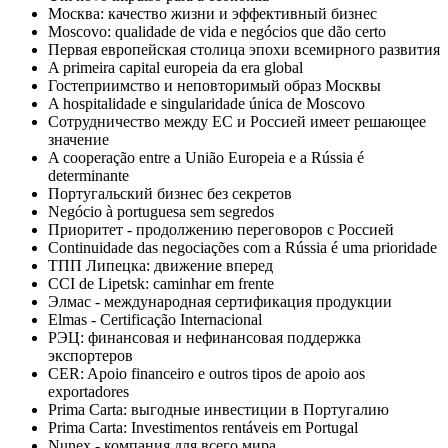
Москва: качество жизни и эффективный бизнес
Moscovo: qualidade de vida e negócios que dão certo
Первая европейская столица эпохи всемирного развития
A primeira capital europeia da era global
Гостеприимство и неповторимый образ Москвы
A hospitalidade e singularidade única de Moscovo
Сотрудничество между ЕС и Россией имеет решающее
значение
A cooperação entre a União Europeia e a Rússia é
determinante
Португальский бизнес без секретов
Negócio à portuguesa sem segredos
Приоритет - продолжению переговоров с Россией
Сontinuidade das negociações com a Rússia é uma prioridade
ТПП Липецка: движение вперед
CCI de Lipetsk: caminhar em frente
Элмас - международная сертификация продукции
Elmas - Certificação Internacional
РЭЦ: финансовая и нефинансовая поддержка
экспортеров
CER: Apoio financeiro e outros tipos de apoio aos
exportadores
Prima Carta: выгодные инвестиции в Португалию
Prima Carta: Investimentos rentáveis ​​em Portugal
Nunex - компания для всего мира