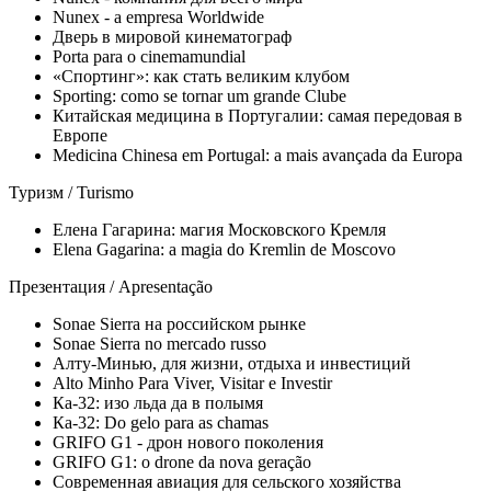
Nunex - a empresa Worldwide
Дверь в мировой кинематограф
Porta para o cinemamundial
«Спортинг»: как стать великим клубом
Sporting: como se tornar um grande Clube
Китайская медицина в Португалии: самая передовая в
Европе
Medicina Chinesa em Portugal: a mais avançada da Europa
Туризм / Turismo
Елена Гагарина: магия Московского Кремля
Elena Gagarina: a magia do Kremlin de Moscovo
Презентация / Apresentação
Sonae Sierra на российском рынке
Sonae Sierra no mercado russo
Алту-Минью, для жизни, отдыха и инвестиций
Alto Minho Para Viver, Visitar e Investir
Ка-32: изо льда да в полымя
Ка-32: Do gelo para as chamas
GRIFO G1 - дрон нового поколения
GRIFO G1: o drone da nova geração
Современная авиация для сельского хозяйства