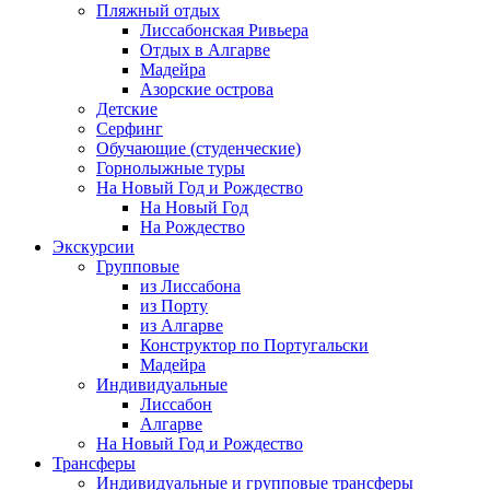
Пляжный отдых
Лиссабонская Ривьера
Отдых в Алгарве
Мадейра
Азорские острова
Детские
Серфинг
Обучающие (студенческие)
Горнолыжные туры
На Новый Год и Рождество
На Новый Год
На Рождество
Экскурсии
Групповые
из Лиссабона
из Порту
из Алгарве
Конструктор по Португальски
Мадейра
Индивидуальные
Лиссабон
Алгарве
На Новый Год и Рождество
Трансферы
Индивидуальные и групповые трансферы