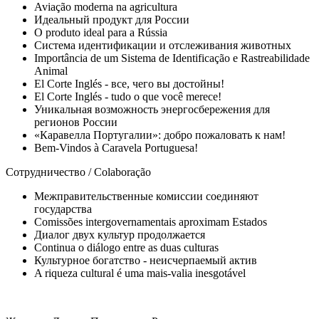
Aviação moderna na agricultura
Идеальный продукт для России
O produto ideal para a Rússia
Система идентификации и отслеживания животных
Importância de um Sistema de Identificação e Rastreabilidade
Animal
El Corte Inglés - все, чего вы достойны!
El Corte Inglés - tudo o que você merece!
Уникальная возможность энергосбережения для
регионов России
«Каравелла Португалии»: добро пожаловать к нам!
Bem-Vindos à Caravela Portuguesa!
Сотрудничество / Colaboração
Межправительственные комиссии соединяют
государства
Comissões intergovernamentais aproximam Estados
Диалог двух культур продолжается
Continua o diálogo entre as duas culturas
Культурное богатство - неисчерпаемый актив
A riqueza cultural é uma mais-valia inesgotável