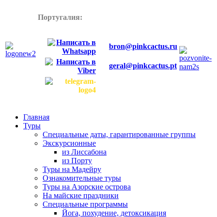
Португалия:
+358445772899
bron@pinkcactus.ru
geral@pinkcactus.pt
Главная
Туры
Специальные даты, гарантированные группы
Экскурсионные
из Лиссабона
из Порту
Туры на Мадейру
Ознакомительные туры
Туры на Азорские острова
На майские праздники
Специальные программы
Йога, похудение, детоксикация