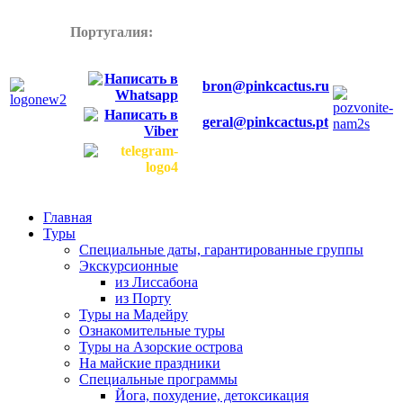
Португалия:
+358445772899
bron@pinkcactus.ru
geral@pinkcactus.pt
Главная
Туры
Специальные даты, гарантированные группы
Экскурсионные
из Лиссабона
из Порту
Туры на Мадейру
Ознакомительные туры
Туры на Азорские острова
На майские праздники
Специальные программы
Йога, похудение, детоксикация