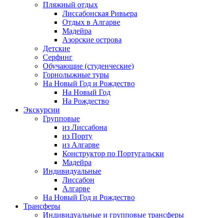
Пляжный отдых
Лиссабонская Ривьера
Отдых в Алгарве
Мадейра
Азорские острова
Детские
Серфинг
Обучающие (студенческие)
Горнолыжные туры
На Новый Год и Рождество
На Новый Год
На Рождество
Экскурсии
Групповые
из Лиссабона
из Порту
из Алгарве
Конструктор по Португальски
Мадейра
Индивидуальные
Лиссабон
Алгарве
На Новый Год и Рождество
Трансферы
Индивидуальные и групповые трансферы