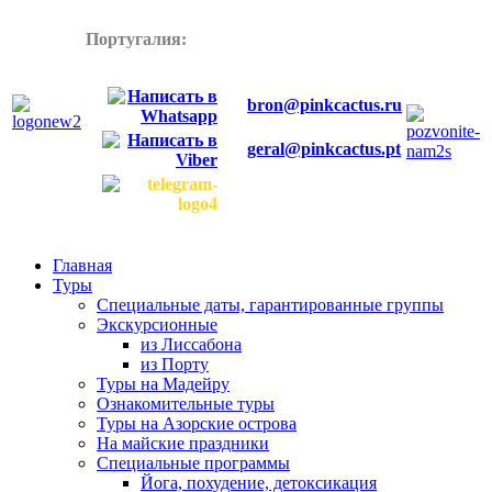
Португалия:
+358445772899
bron@pinkcactus.ru
geral@pinkcactus.pt
Главная
Туры
Специальные даты, гарантированные группы
Экскурсионные
из Лиссабона
из Порту
Туры на Мадейру
Ознакомительные туры
Туры на Азорские острова
На майские праздники
Специальные программы
Йога, похудение, детоксикация