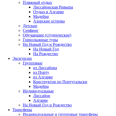
Пляжный отдых
Лиссабонская Ривьера
Отдых в Алгарве
Мадейра
Азорские острова
Детские
Серфинг
Обучающие (студенческие)
Горнолыжные туры
На Новый Год и Рождество
На Новый Год
На Рождество
Экскурсии
Групповые
из Лиссабона
из Порту
из Алгарве
Конструктор по Португальски
Мадейра
Индивидуальные
Лиссабон
Алгарве
На Новый Год и Рождество
Трансферы
Индивидуальные и групповые трансферы