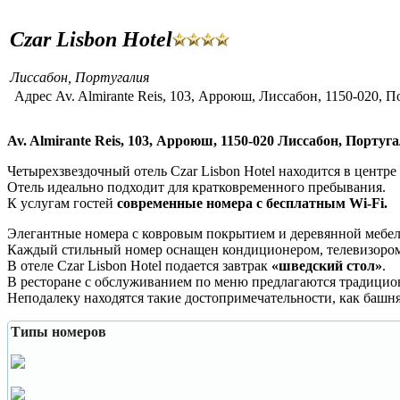
Czar Lisbon Hotel
Лиссабон
,
Португалия
Адрес Av. Almirante Reis, 103, Арроюш, Лиссабон, 1150-020, 
Av. Almirante Reis, 103, Арроюш, 1150-020 Лиссабон, Португ
Четырехзвездочный отель Czar Lisbon Hotel находится в центре
Отель идеально подходит для кратковременного пребывания.
К услугам гостей
современные номера с бесплатным Wi-Fi.
Элегантные номера с ковровым покрытием и деревянной мебе
Каждый стильный номер оснащен кондиционером, телевизором 
В отеле Czar Lisbon Hotel подается завтрак
«шведский стол»
.
В ресторане с обслуживанием по меню предлагаются традиционн
Неподалеку находятся такие достопримечательности, как башн
Типы номеров