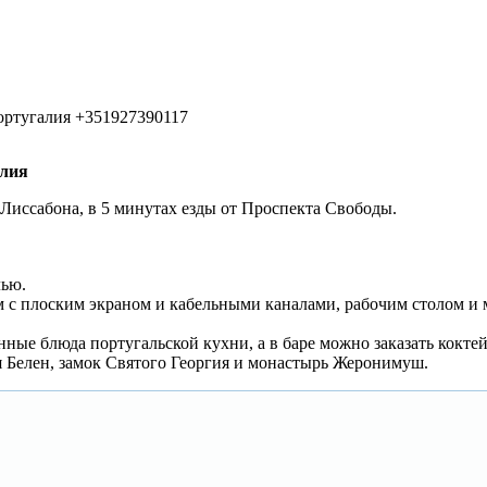
Португалия +351927390117
алия
 Лиссабона, в 5 минутах езды от Проспекта Свободы.
лью.
с плоским экраном и кабельными каналами, рабочим столом и 
ые блюда португальской кухни, а в баре можно заказать коктей
я Белен, замок Святого Георгия и монастырь Жеронимуш.